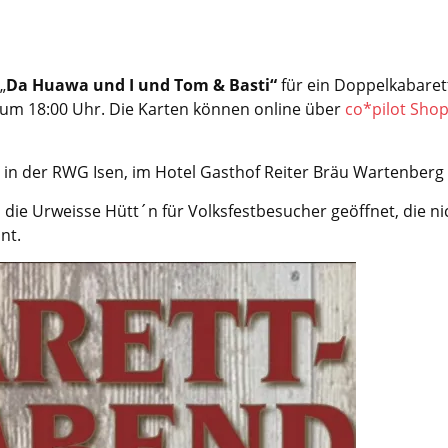
„
Da Huawa und I und Tom & Basti“
für ein Doppelkabaret
st um 18:00 Uhr. Die Karten können online über
co*pilot Sho
00€ in der RWG Isen, im Hotel Gasthof Reiter Bräu Wartenber
d die Urweisse Hütt´n für Volksfestbesucher geöffnet, die 
hnt.