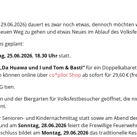
 – 29.06.2026) dauert es zwar noch etwas, dennoch möchten 
neuen Weg zu gehen und etwas Neues im Ablauf des Volksf
es geplant:
g, 25.06.2026
,
18.30 Uhr
statt.
„
Da Huawa und I und Tom & Basti“
für ein Doppelkabaret
ten können online über
co*pilot Shop
ab sofort für 29,60 € (f
WG Isen.
´n und der Biergarten für Volksfestbesucher geöffnet, die 
hnt.
 Senioren- und Kindernachmittag statt sowie am Abend der
r und am
Sonntag, 28.06.2026
feiert die Freiwillige Feuerwe
bschluss bildet am
Montag, 29.06.2026
das traditionelle Kes